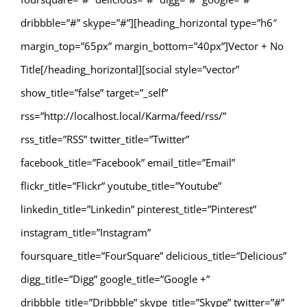
dribbble=”#” skype=”#”][heading_horizontal type=”h6″
margin_top=”65px” margin_bottom=”40px”]Vector + No
Title[/heading_horizontal][social style=”vector”
show_title=”false” target=”_self”
rss=”http://localhost.local/Karma/feed/rss/”
rss_title=”RSS” twitter_title=”Twitter”
facebook_title=”Facebook” email_title=”Email”
flickr_title=”Flickr” youtube_title=”Youtube”
linkedin_title=”Linkedin” pinterest_title=”Pinterest”
instagram_title=”Instagram”
foursquare_title=”FourSquare” delicious_title=”Delicious”
digg_title=”Digg” google_title=”Google +”
dribbble_title=”Dribbble” skype_title=”Skype” twitter=”#”