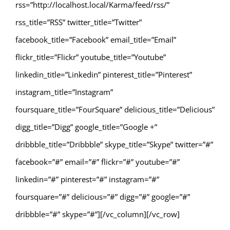
rss=”http://localhost.local/Karma/feed/rss/”
rss_title=”RSS” twitter_title=”Twitter”
facebook_title=”Facebook” email_title=”Email”
flickr_title=”Flickr” youtube_title=”Youtube”
linkedin_title=”Linkedin” pinterest_title=”Pinterest”
instagram_title=”Instagram”
foursquare_title=”FourSquare” delicious_title=”Delicious”
digg_title=”Digg” google_title=”Google +”
dribbble_title=”Dribbble” skype_title=”Skype” twitter=”#”
facebook=”#” email=”#” flickr=”#” youtube=”#”
linkedin=”#” pinterest=”#” instagram=”#”
foursquare=”#” delicious=”#” digg=”#” google=”#”
dribbble=”#” skype=”#”][/vc_column][/vc_row]