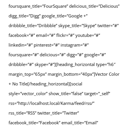
foursquare_title=”FourSquare” delicious_title=”Delicious”
digg_title=”Digg” google_title=”Google +”
dribbble_title=”Dribbble” skype_title=”Skype” twitter=”#”
facebook=”#” email=”#” flickr=”#” youtube=”#”
linkedin=”#” pinterest=”#” instagram=”#”
foursquare=”#” delicious=”#” digg=”#” google=”#”
dribbble=”#” skype=”#”][heading_horizontal type=”h6″
margin_top=”65px” margin_bottom=”40px”]Vector Color
+ No Title[/heading_horizontal][social
style=”vector_color” show_title=”false” target=”_self”
rss=”http://localhost.local/Karma/feed/rss/”
rss_title=”RSS” twitter_title=”Twitter”
facebook_title=”Facebook” email_title=”Email”