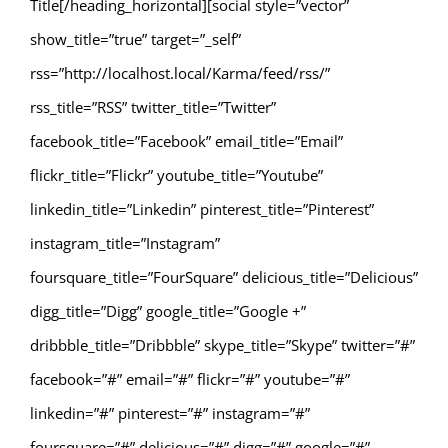
Title[/heading_horizontal][social style=”vector”
show_title=”true” target=”_self”
rss=”http://localhost.local/Karma/feed/rss/”
rss_title=”RSS” twitter_title=”Twitter”
facebook_title=”Facebook” email_title=”Email”
flickr_title=”Flickr” youtube_title=”Youtube”
linkedin_title=”Linkedin” pinterest_title=”Pinterest”
instagram_title=”Instagram”
foursquare_title=”FourSquare” delicious_title=”Delicious”
digg_title=”Digg” google_title=”Google +”
dribbble_title=”Dribbble” skype_title=”Skype” twitter=”#”
facebook=”#” email=”#” flickr=”#” youtube=”#”
linkedin=”#” pinterest=”#” instagram=”#”
foursquare=”#” delicious=”#” digg=”#” google=”#”