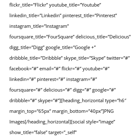
flickr_title=”Flickr” youtube_title=”Youtube”
linkedin_title=”Linkedin” pinterest_title=”Pinterest”
instagram_title=”Instagram”
foursquare_title=”FourSquare” delicious_title=”Delicious”
digg_title=”Digg” google_title=”Google +”
dribbble_title=”Dribbble” skype_title=”Skype” twitter=”#”
facebook=”#” email=”#” flickr=”#” youtube=”#”
linkedin=”#” pinterest=”#” instagram=”#”
foursquare=”#” delicious=”#” digg=”#” google=”#”
dribbble=”#” skype=”#”][heading_horizontal type=”h6″
margin_top=”65px” margin_bottom=”40px”]PNG
Images[/heading_horizontal][social style=”image”
show_title=”false” target=”_self”