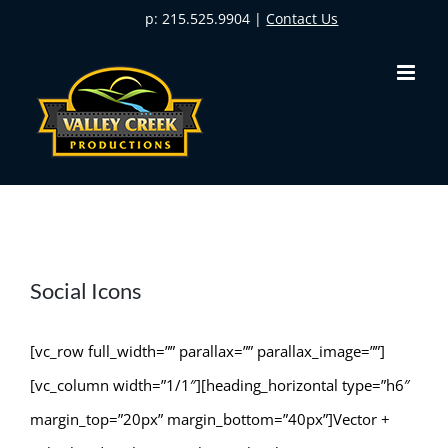
Skip
p: 215.525.9904 |
Contact Us
to
content
Social Icons
[vc_row full_width=”” parallax=”” parallax_image=””]
[vc_column width=”1/1″][heading_horizontal type=”h6″
margin_top=”20px” margin_bottom=”40px”]Vector +