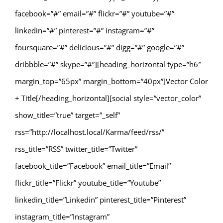
facebook=”#” email=”#” flickr=”#” youtube=”#”
linkedin=”#” pinterest=”#” instagram=”#”
foursquare=”#” delicious=”#” digg=”#” google=”#”
dribbble=”#” skype=”#”][heading_horizontal type=”h6″
margin_top=”65px” margin_bottom=”40px”]Vector Color
+ Title[/heading_horizontal][social style=”vector_color”
show_title=”true” target=”_self”
rss=”http://localhost.local/Karma/feed/rss/”
rss_title=”RSS” twitter_title=”Twitter”
facebook_title=”Facebook” email_title=”Email”
flickr_title=”Flickr” youtube_title=”Youtube”
linkedin_title=”Linkedin” pinterest_title=”Pinterest”
instagram_title=”Instagram”